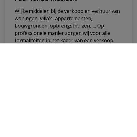
Wij bemiddelen bij de verkoop en verhuur van
woningen, villa's, appartementen,
bouwgronden, opbrengsthuizen, .... Op
professionele manier zorgen wij voor alle
formaliteiten in het kader van een verkoop.
Verkoper en koper worden bijgestaan tot en
met het verlijden van de notariële akte.
Er zijn door de verkoper aan ons geen kosten
te betalen indien de verkoop niet zou worden
gerealiseerd.
Onze jarenlange
ervaring leidt tot
vakkennis
, onze
correcte manier van
werken leidt tot een goede reputatie
.
Wij bieden een goede service zowel aan koper
als verkoper. Mede daardoor worden wij
beschouwd als een zeer degelijk