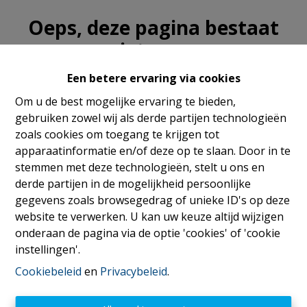
Oeps, deze pagina bestaat
niet meer
Een betere ervaring via cookies
Om u de best mogelijke ervaring te bieden,
gebruiken zowel wij als derde partijen technologieën
Te koop
Te huur
zoals cookies om toegang te krijgen tot
apparaatinformatie en/of deze op te slaan. Door in te
stemmen met deze technologieën, stelt u ons en
derde partijen in de mogelijkheid persoonlijke
gegevens zoals browsegedrag of unieke ID's op deze
website te verwerken. U kan uw keuze altijd wijzigen
Erkend vastgoedmakelaar
onderaan de pagina via de optie 'cookies' of 'cookie
instellingen'.
BIV nummer 503 227 - Lid
CIB
Cookiebeleid
en
Privacybeleid
.
Vastgoedmakelaar-bemiddelaar
BIV
België
Toezichthoudende autoriteit: