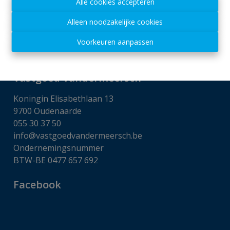
Beroepsinstituut van Vastgoedmakelaars,
Alle cookies accepteren
Luxemburgstraat 16 B te 1000 Brussel
Alleen noodzakelijke cookies
Onderworpen aan de
deontologische code van het
BIV
Voorkeuren aanpassen
Disclaimer
-
Privacy statement
Vastgoed Vandermeersch
Koningin Elisabethlaan 13
9700 Oudenaarde
055 30 37 50
info@vastgoedvandermeersch.be
Ondernemingsnummer
BTW-BE 0477 657 692
Facebook